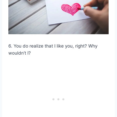
6. You do realize that I like you, right? Why
wouldn’t I?