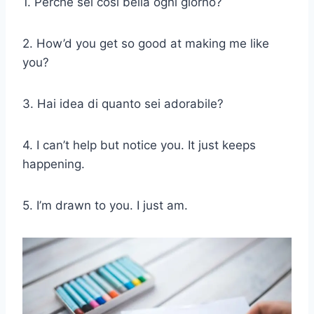
1. Perché sei così bella ogni giorno?
2. How’d you get so good at making me like
you?
3. Hai idea di quanto sei adorabile?
4. I can’t help but notice you. It just keeps
happening.
5. I’m drawn to you. I just am.