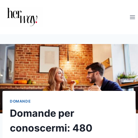
Salta
al
contenuto
DOMANDE
Domande per
conoscermi: 480