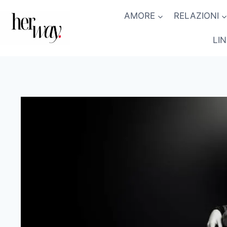
Salta
AMORE
RELAZIONI
al
contenuto
LI