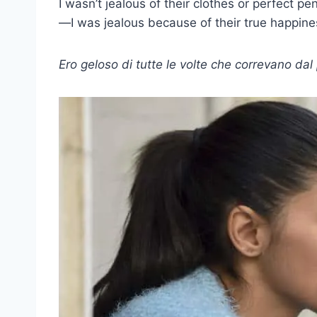
I wasn’t jealous of their clothes or perfect pen
—I was jealous because of their true happine
Ero geloso di tutte le volte che correvano da