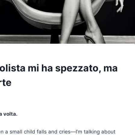
lcolista mi ha spezzato, ma
rte
a volta.
en a small child falls and cries—I’m talking about