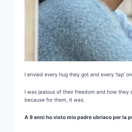
I envied every hug they got and every ‘tap’ o
I was jealous of their freedom and how they 
because for them, it was.
A 9 anni ho visto mio padre ubriaco per la p