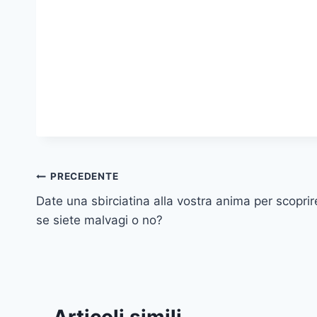
Navigazione
PRECEDENTE
Date una sbirciatina alla vostra anima per scoprir
articoli
se siete malvagi o no?
Articoli simili