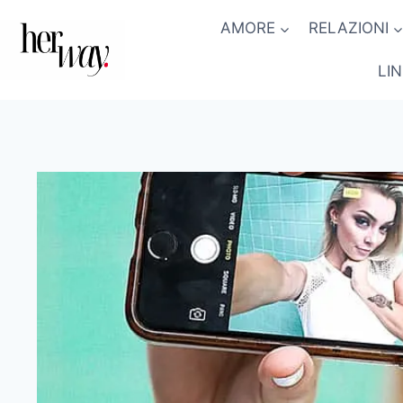
Salta
AMORE
RELAZIONI
al
contenuto
LI