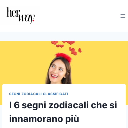
Salta
al
contenuto
SEGNI ZODIACALI CLASSIFICATI
I 6 segni zodiacali che si
innamorano più