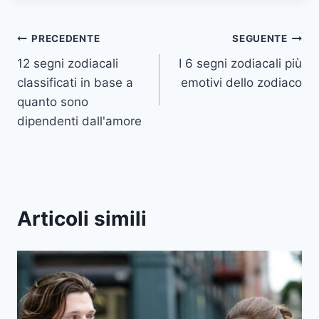
Navigazione
PRECEDENTE
SEGUENTE
12 segni zodiacali
I 6 segni zodiacali più
articoli
classificati in base a
emotivi dello zodiaco
quanto sono
dipendenti dall'amore
Articoli simili