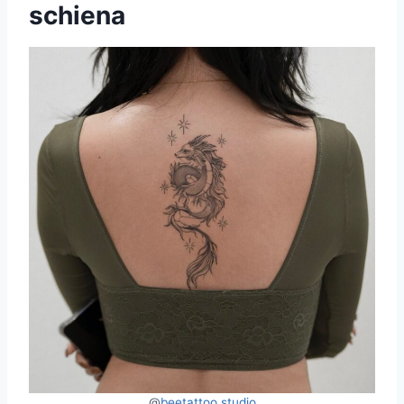
schiena
@
beetattoo.studio