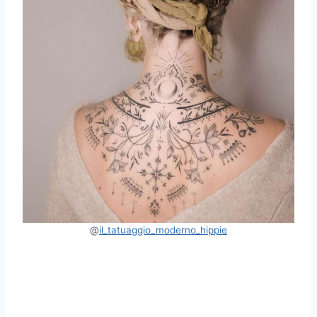
@
il_tatuaggio_moderno_hippie