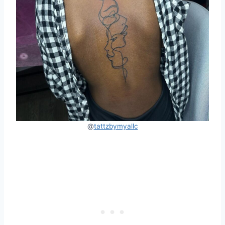
@
tattzbymyallc