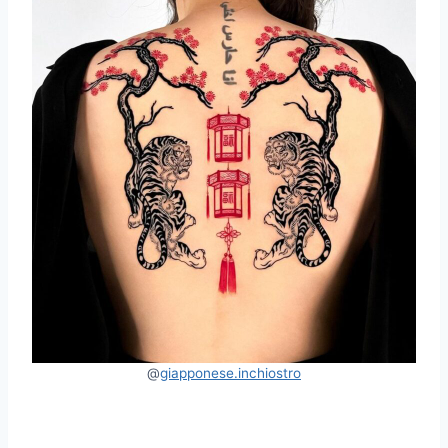
@
giapponese.inchiostro