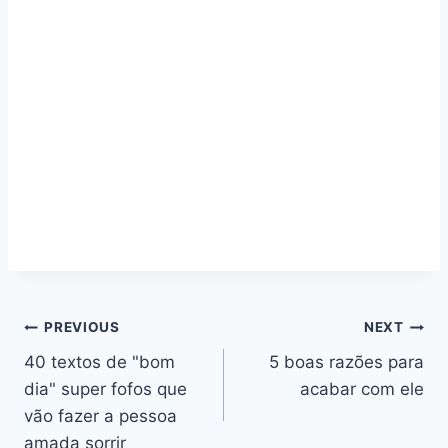
Navegação
PREVIOUS
NEXT
40 textos de "bom
5 boas razões para
de
dia" super fofos que
acabar com ele
artigos
vão fazer a pessoa
amada sorrir