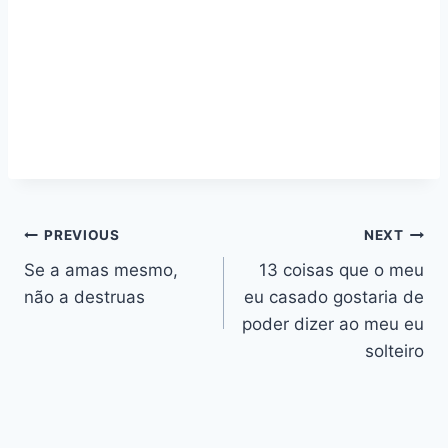
Navegação
PREVIOUS
NEXT
Se a amas mesmo,
13 coisas que o meu
de
não a destruas
eu casado gostaria de
artigos
poder dizer ao meu eu
solteiro