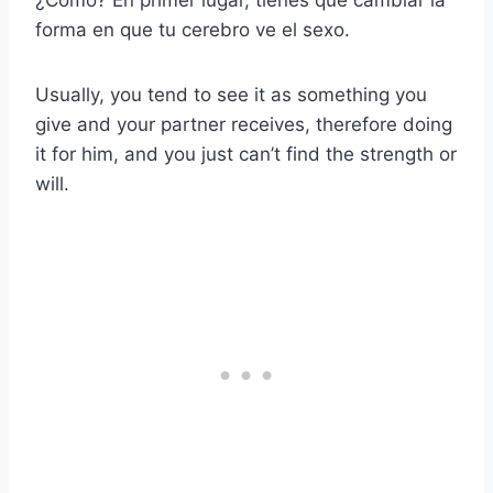
¿Cómo? En primer lugar, tienes que cambiar la
forma en que tu cerebro ve el sexo.
Usually, you tend to see it as something you
give and your partner receives, therefore doing
it for him, and you just can’t find the strength or
will.