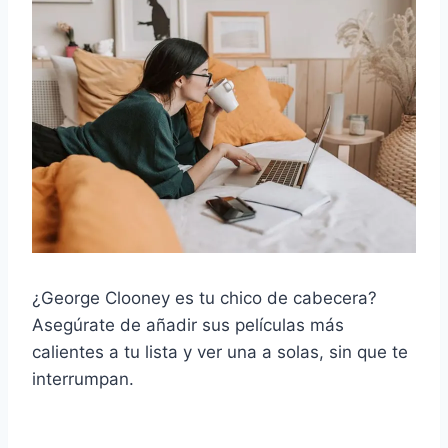
¿George Clooney es tu chico de cabecera?
Asegúrate de añadir sus películas más
calientes a tu lista y ver una a solas, sin que te
interrumpan.