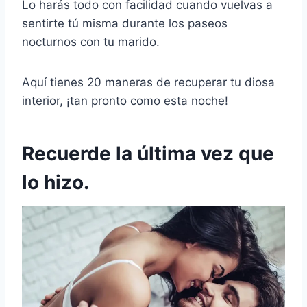
Lo harás todo con facilidad cuando vuelvas a
sentirte tú misma durante los paseos
nocturnos con tu marido.
Aquí tienes 20 maneras de recuperar tu diosa
interior, ¡tan pronto como esta noche!
Recuerde la última vez que
lo hizo.