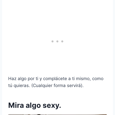
Haz algo por ti y complácete a ti mismo, como
tú quieras. (Cualquier forma servirá).
Mira algo sexy.