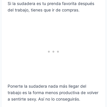
Si la sudadera es tu prenda favorita después
del trabajo, tienes que ir de compras.
Ponerte la sudadera nada más llegar del
trabajo es la forma menos productiva de volver
a sentirte sexy. Así no lo conseguirás.