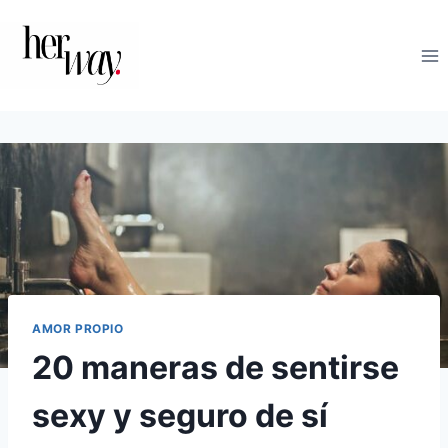
Saltar
al
contenido
AMOR PROPIO
20 maneras de sentirse
sexy y seguro de sí