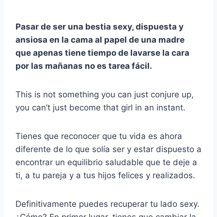
Pasar de ser una bestia sexy, dispuesta y
ansiosa en la cama al papel de una madre
que apenas tiene tiempo de lavarse la cara
por las mañanas no es tarea fácil.
This is not something you can just conjure up,
you can’t just become that girl in an instant.
Tienes que reconocer que tu vida es ahora
diferente de lo que solía ser y estar dispuesto a
encontrar un equilibrio saludable que te deje a
ti, a tu pareja y a tus hijos felices y realizados.
Definitivamente puedes recuperar tu lado sexy.