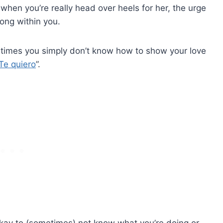
a when you’re really head over heels for her, the urge
ong within you.
times you simply don’t know how to show your love
Te quiero
”.
 okay to (sometimes) not know what you’re doing or