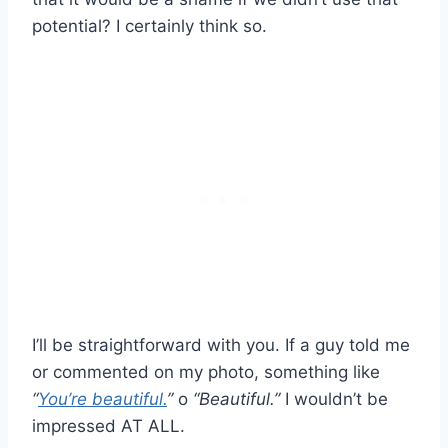
potential? I certainly think so.
I’ll be straightforward with you. If a guy told me
or commented on my photo, something like
“
You’re beautiful.
”
o
“Beautiful.”
I wouldn’t be
impressed AT ALL.