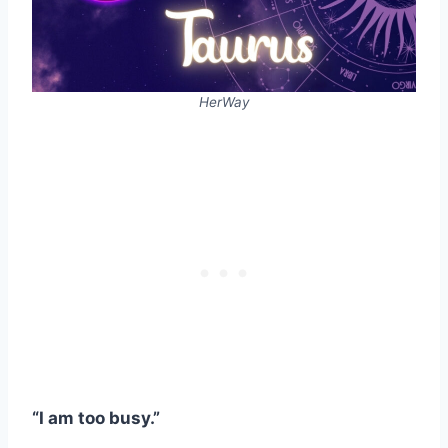
HerWay
“I am too busy.”