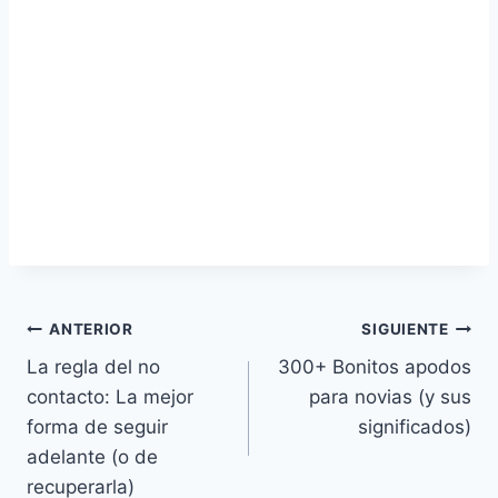
Navegación
ANTERIOR
SIGUIENTE
La regla del no
300+ Bonitos apodos
de
contacto: La mejor
para novias (y sus
entradas
forma de seguir
significados)
adelante (o de
recuperarla)