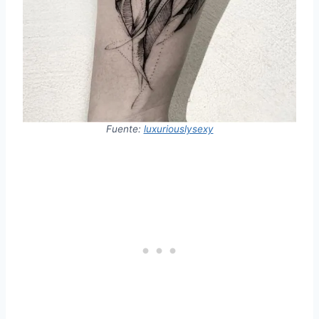
Fuente:
luxuriouslysexy