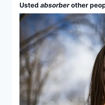
Usted
absorber
other peop