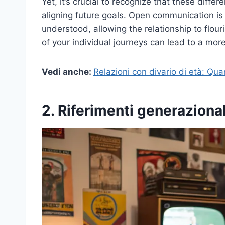
Yet, it’s crucial to recognize that these diffe
aligning future goals. Open communication is
understood, allowing the relationship to flo
of your individual journeys can lead to a mo
Vedi anche:
Relazioni con divario di età: Qua
2. Riferimenti generazional