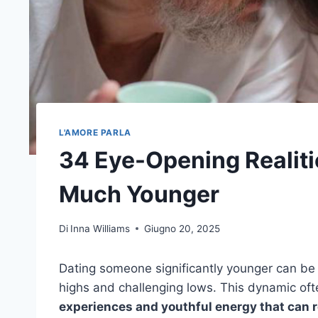
L'AMORE PARLA
34 Eye-Opening Realit
Much Younger
Di
Inna Williams
Giugno 20, 2025
Dating someone significantly younger can be a t
highs and challenging lows. This dynamic ofte
experiences and youthful energy that can r