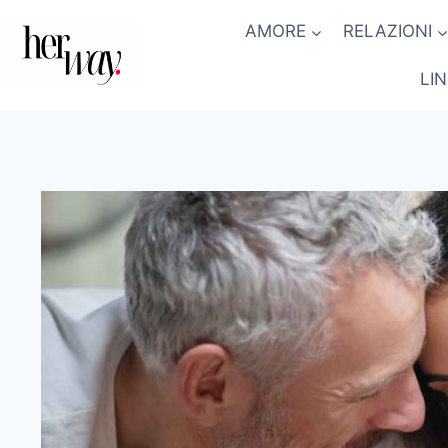
Salta
AMORE
RELAZIONI
al
contenuto
LI