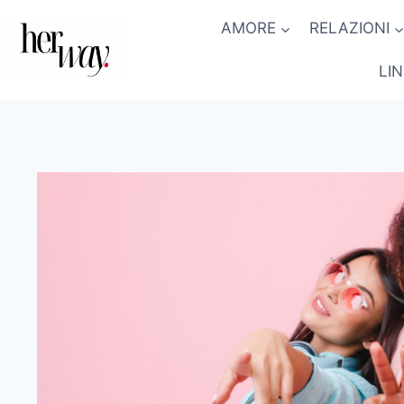
Salta
AMORE
RELAZIONI
al
contenuto
LI