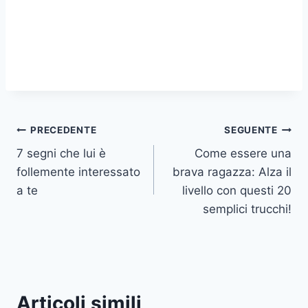
Navigazione
PRECEDENTE
SEGUENTE
7 segni che lui è
Come essere una
articoli
follemente interessato
brava ragazza: Alza il
a te
livello con questi 20
semplici trucchi!
Articoli simili