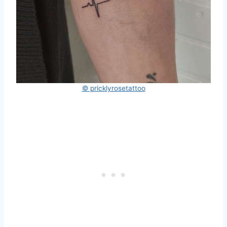
© pricklyrosetattoo