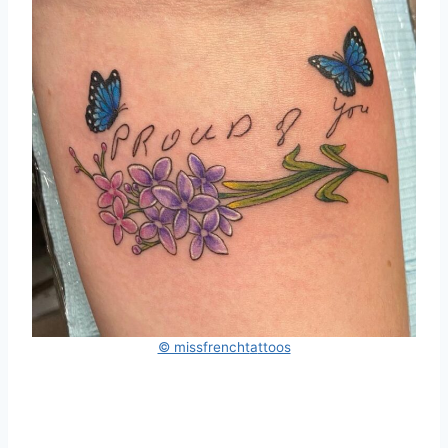
© missfrencht
a
ttoos