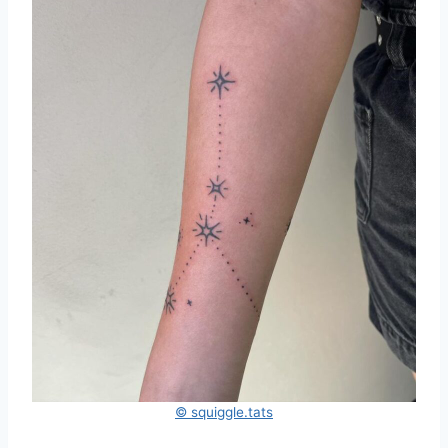
© squiggle.tats