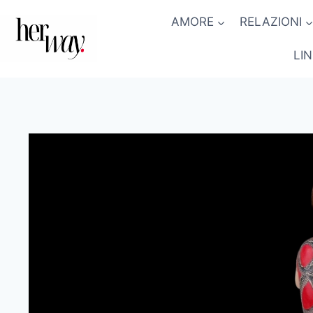
Salta
AMORE
RELAZIONI
al
contenuto
LI