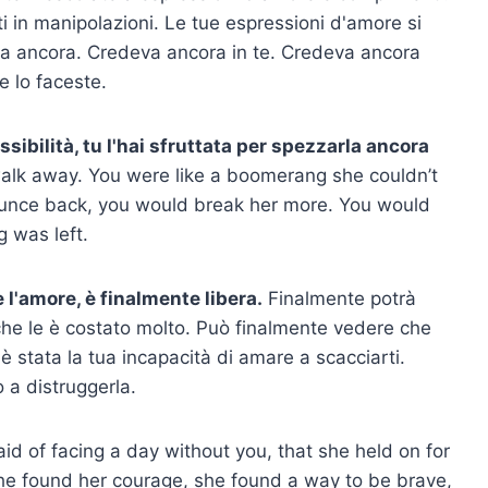
i in manipolazioni. Le tue espressioni d'amore si
ava ancora. Credeva ancora in te. Credeva ancora
e lo faceste.
sibilità, tu l'hai sfruttata per spezzarla ancora
walk away. You were like a boomerang she couldn’t
unce back, you would break her more. You would
g was left.
 l'amore, è finalmente libera.
Finalmente potrà
che le è costato molto. Può finalmente vedere che
 stata la tua incapacità di amare a scacciarti.
o a distruggerla.
aid of facing a day without you, that she held on for
 she found her courage, she found a way to be brave,