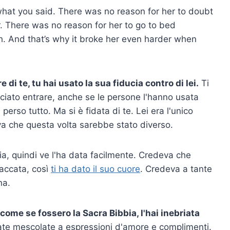
hat you said. There was no reason for her to doubt
. There was no reason for her to go to bed
th. And that’s why it broke her even harder when
 di te, tu hai usato la sua fiducia contro di lei.
Ti
asciato entrare, anche se le persone l'hanno usata
erso tutto. Ma si è fidata di te. Lei era l'unico
eva che questa volta sarebbe stato diverso.
a, quindi ve l'ha data facilmente. Credeva che
taccata, così
ti ha dato il suo cuore
. Credeva a tante
na.
 come se fossero la Sacra Bibbia, l'hai inebriata
 risate mescolate a espressioni d'amore e complimenti.