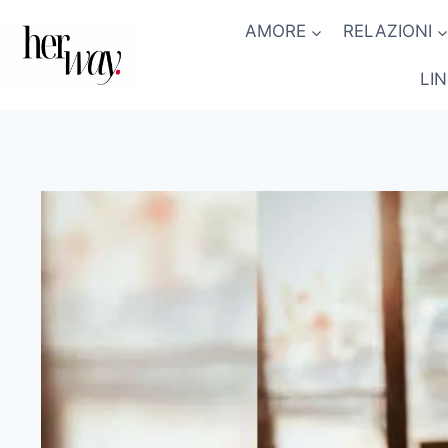
Salta
AMORE
RELAZIONI
al
contenuto
LI