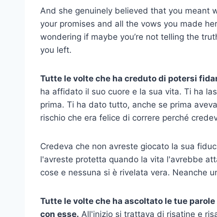
And she genuinely believed that you meant w
your promises and all the vows you made her
wondering if maybe you’re not telling the tru
you left.
Tutte le volte che ha creduto di potersi fidare
ha affidato il suo cuore e la sua vita. Ti ha l
prima. Ti ha dato tutto, anche se prima aveva p
rischio che era felice di correre perché cred
Credeva che non avreste giocato la sua fiduci
l'avreste protetta quando la vita l'avrebbe at
cose e nessuna si è rivelata vera. Neanche u
Tutte le volte che ha ascoltato le tue parole
con esse.
All'inizio si trattava di risatine e