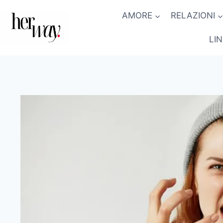
Salta
AMORE
RELAZIONI
al
contenuto
LI