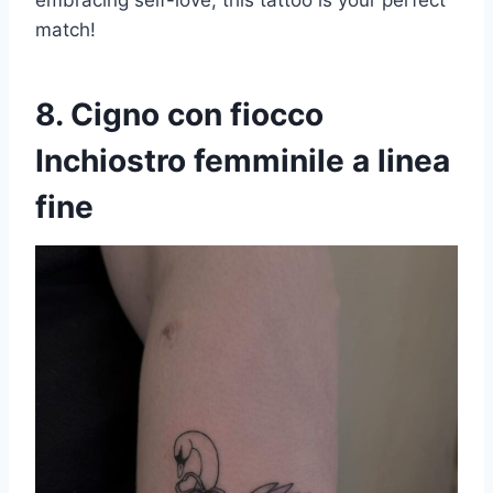
embracing self-love, this tattoo is your perfect
match!
8. Cigno con fiocco
Inchiostro femminile a linea
fine