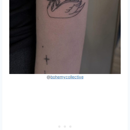
@
bohemycollective