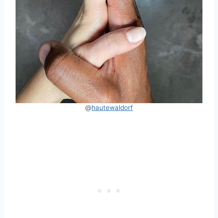
@
hautewaldorf