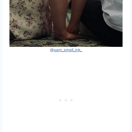
@
sam_small_ink_