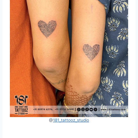
@
181_tattooz_studio