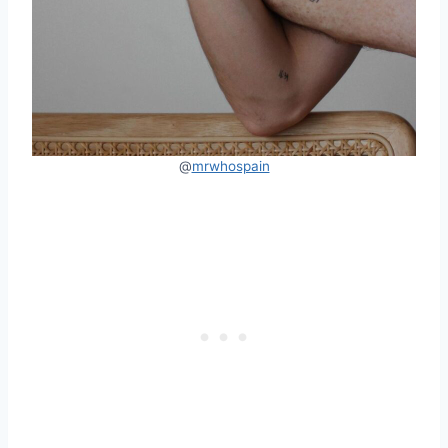
@
mrwhospain