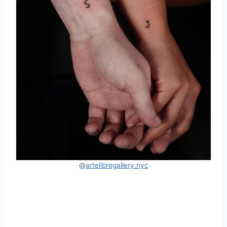
@
artelibregallery.nyc