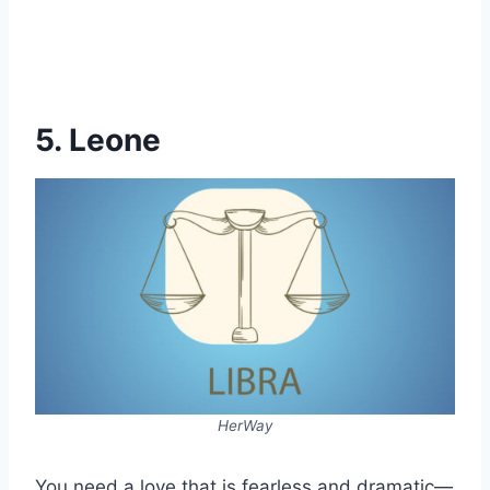
5. Leone
HerWay
You need a love that is fearless and dramatic—