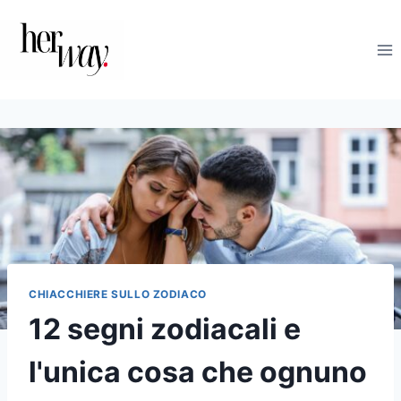
Salta
al
contenuto
CHIACCHIERE SULLO ZODIACO
12 segni zodiacali e
l'unica cosa che ognuno