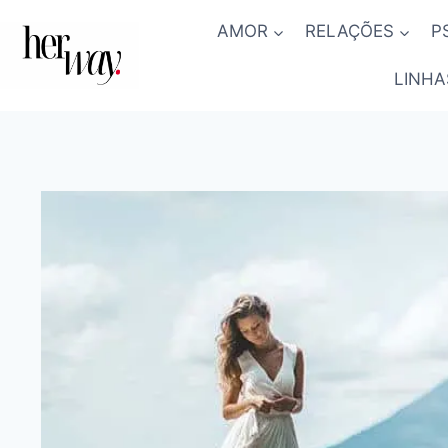
Skip
AMOR
RELAÇÕES
P
to
content
LINHA