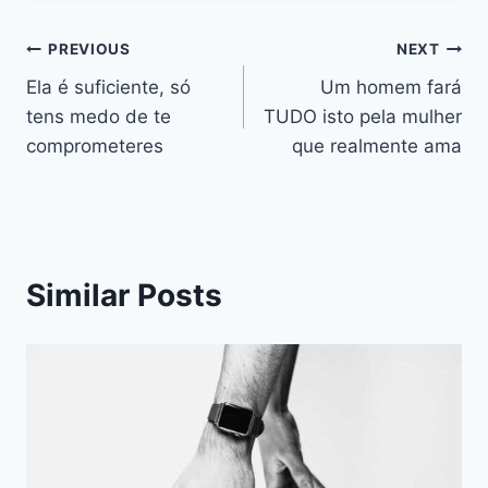
Navegação
PREVIOUS
NEXT
Ela é suficiente, só
Um homem fará
de
tens medo de te
TUDO isto pela mulher
artigos
comprometeres
que realmente ama
Similar Posts