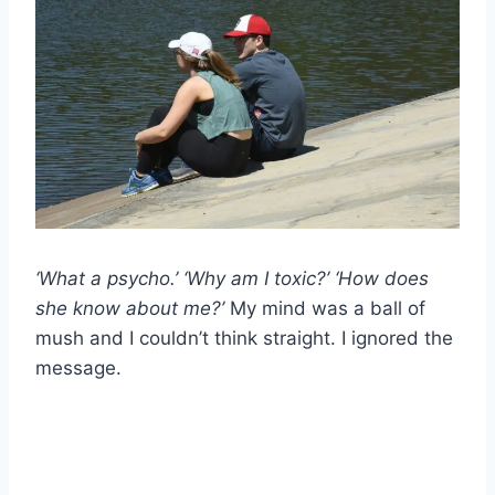
‘What a psycho.’ ‘Why am I toxic?’ ‘How does
she know about me?’
My mind was a ball of
mush and I couldn’t think straight. I ignored the
message.