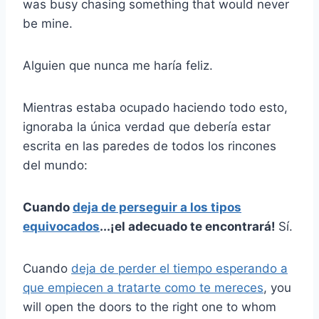
was busy chasing something that would never
be mine.
Alguien que nunca me haría feliz.
Mientras estaba ocupado haciendo todo esto,
ignoraba la única verdad que debería estar
escrita en las paredes de todos los rincones
del mundo:
Cuando
deja de perseguir a los tipos
equivocados
...¡el adecuado te encontrará!
Sí.
Cuando
deja de perder el tiempo esperando a
que empiecen a tratarte como te mereces
, you
will open the doors to the right one to whom