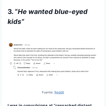
3. “
He wanted blue-eyed
kids”
Fuente:
Reddit
I was in convulsions at “ransacked distant