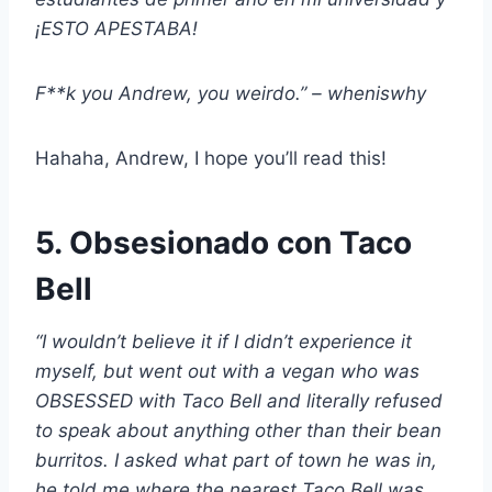
¡ESTO APESTABA!
F**k you Andrew, you weirdo.” – wheniswhy
Hahaha, Andrew, I hope you’ll read this!
5. Obsesionado con Taco
Bell
“I wouldn’t believe it if I didn’t experience it
myself, but went out with a vegan who was
OBSESSED with Taco Bell and literally refused
to speak about anything other than their bean
burritos. I asked what part of town he was in,
he told me where the nearest Taco Bell was.