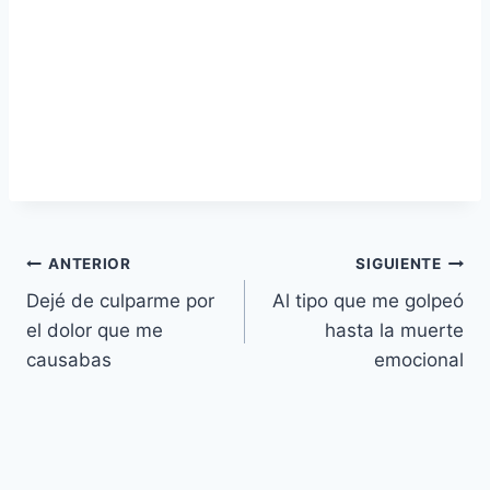
Navegación
ANTERIOR
SIGUIENTE
Dejé de culparme por
Al tipo que me golpeó
de
el dolor que me
hasta la muerte
entradas
causabas
emocional