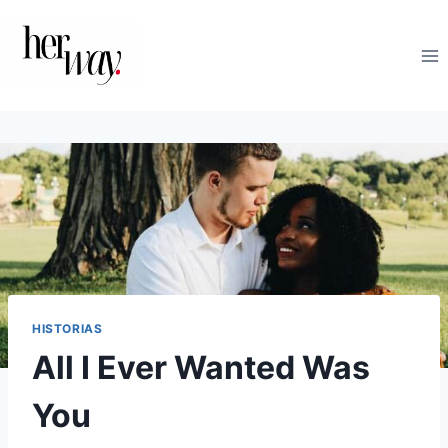
Saltar
al
contenido
HISTORIAS
All I Ever Wanted Was
You