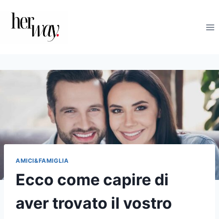
Salta
al
contenuto
AMICI&FAMIGLIA
Ecco come capire di
aver trovato il vostro