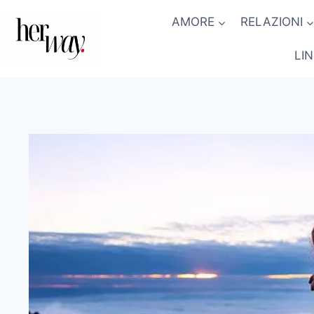
Salta
AMORE
RELAZIONI
al
contenuto
LI