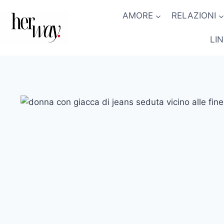
Salta
AMORE
RELAZIONI
al
contenuto
LI