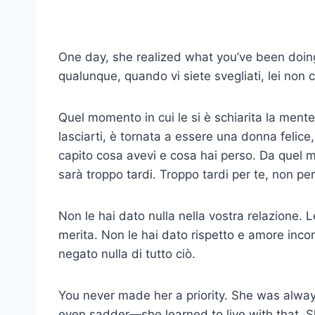
One day, she realized what you’ve been doin
qualunque, quando vi siete svegliati, lei non c'
Quel momento in cui le si è schiarita la mente
lasciarti, è tornata a essere una donna felice,
capito cosa avevi e cosa hai perso. Da quel mo
sarà troppo tardi. Troppo tardi per te, non per 
Non le hai dato nulla nella vostra relazione. 
merita. Non le hai dato rispetto e amore incon
negato nulla di tutto ciò.
You never made her a priority. She was alway
even sadder—she learned to live with that. 