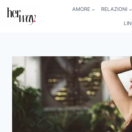
Salta
AMORE
RELAZIONI
al
contenuto
LI