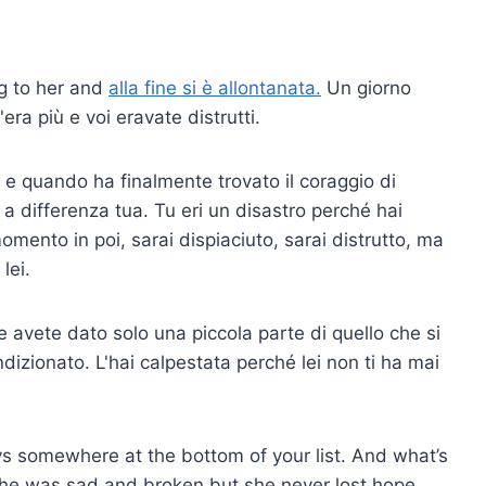
g to her and
alla fine si è allontanata.
Un giorno
era più e voi eravate distrutti.
 e quando ha finalmente trovato il coraggio di
 a differenza tua. Tu eri un disastro perché hai
mento in poi, sarai dispiaciuto, sarai distrutto, ma
lei.
Le avete dato solo una piccola parte di quello che si
dizionato. L'hai calpestata perché lei non ti ha mai
s somewhere at the bottom of your list. And what’s
She was sad and broken but she never lost hope