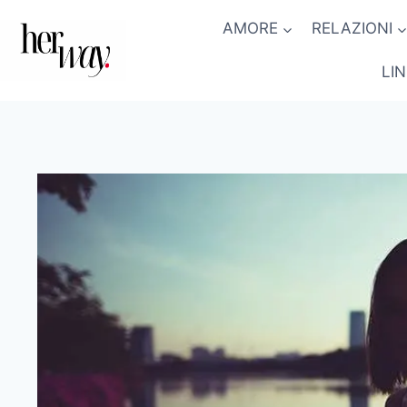
Salta
AMORE
RELAZIONI
al
contenuto
LI