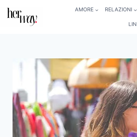
Salta
AMORE
RELAZIONI
al
contenuto
LI