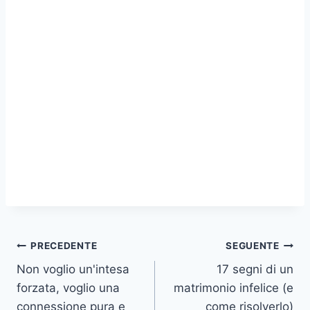
Navigazione
PRECEDENTE
SEGUENTE
Non voglio un'intesa
17 segni di un
articoli
forzata, voglio una
matrimonio infelice (e
connessione pura e
come risolverlo)