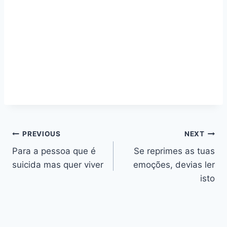
Navegação
PREVIOUS
NEXT
Para a pessoa que é
Se reprimes as tuas
de
suicida mas quer viver
emoções, devias ler
artigos
isto