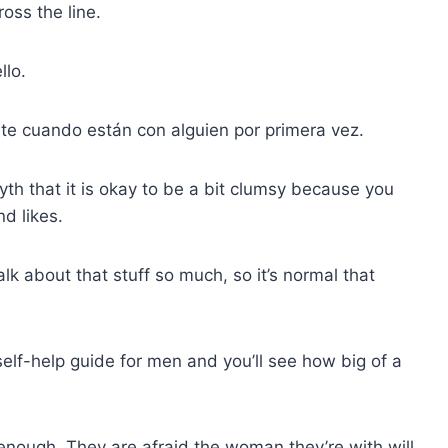
oss the line.
llo.
e cuando están con alguien por primera vez.
th that it is okay to be a bit clumsy because you
d likes.
alk about that stuff so much, so it’s normal that
self-help guide for men and you’ll see how big of a
n enough. They are afraid the woman they’re with will