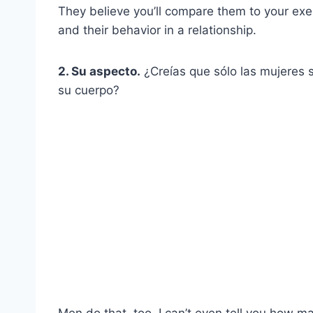
They believe you’ll compare them to your ex
and their behavior in a relationship.
2. Su aspecto.
¿Creías que sólo las mujeres 
su cuerpo?
Men do that, too. I can’t even tell you how m