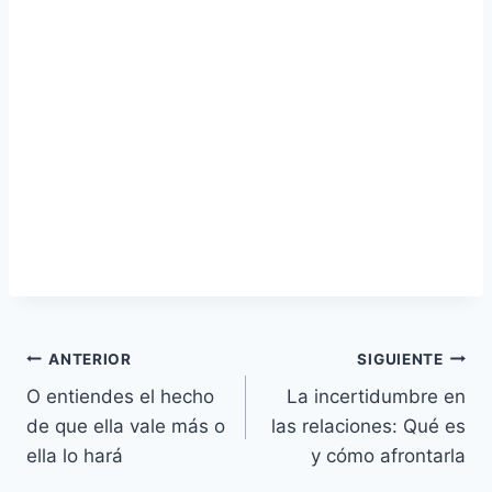
Navegación
ANTERIOR
SIGUIENTE
O entiendes el hecho
La incertidumbre en
de
de que ella vale más o
las relaciones: Qué es
entradas
ella lo hará
y cómo afrontarla