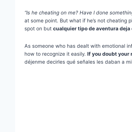
“Is he cheating on me? Have I done somethi
at some point. But what if he’s not cheating ph
spot on but
cualquier tipo de aventura dej
As someone who has dealt with emotional infid
how to recognize it easily.
If you doubt your 
déjenme decirles qué señales les daban a m