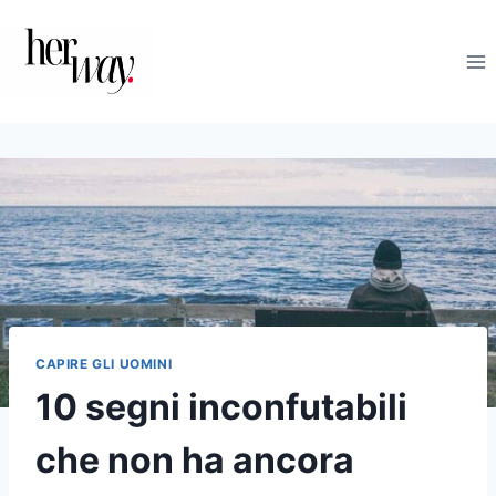
Salta
al
contenuto
CAPIRE GLI UOMINI
10 segni inconfutabili
che non ha ancora