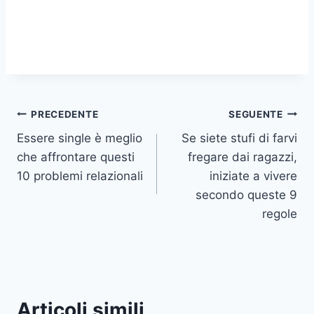
Navigazione
PRECEDENTE
SEGUENTE
Essere single è meglio
Se siete stufi di farvi
articoli
che affrontare questi
fregare dai ragazzi,
10 problemi relazionali
iniziate a vivere
secondo queste 9
regole
Articoli simili