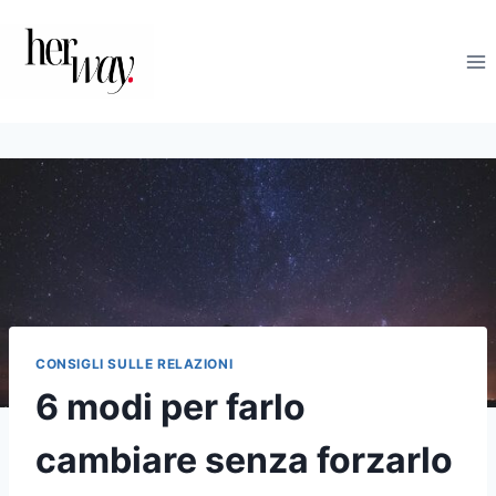
Salta
al
contenuto
CONSIGLI SULLE RELAZIONI
6 modi per farlo
cambiare senza forzarlo