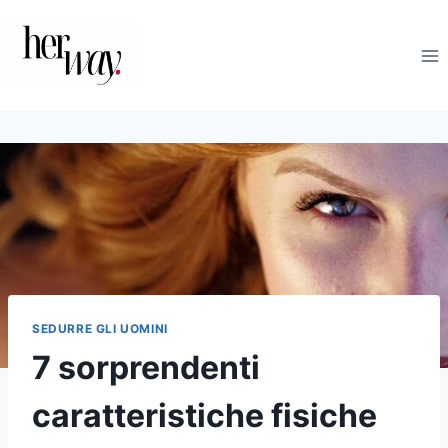
Salta
al
contenuto
SEDURRE GLI UOMINI
7 sorprendenti
caratteristiche fisiche