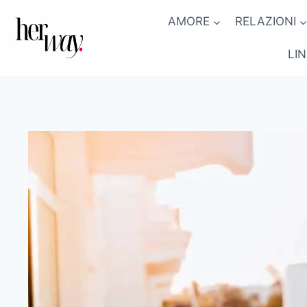
Salta
AMORE
RELAZIONI
al
contenuto
LI