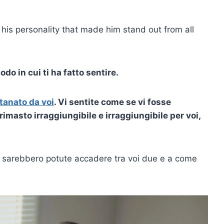
t his personality that made him stand out from all
do in cui ti ha fatto sentire.
ntanato da voi
. Vi sentite come se vi fosse
imasto irraggiungibile e irraggiungibile per voi,
e sarebbero potute accadere tra voi due e a come