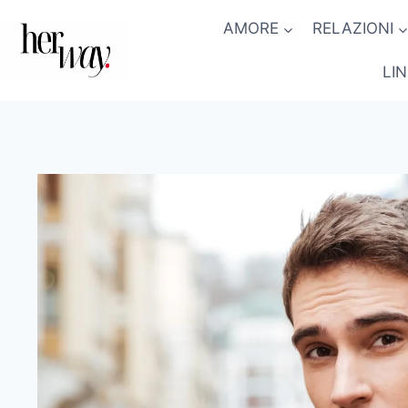
Salta
AMORE
RELAZIONI
al
contenuto
LI