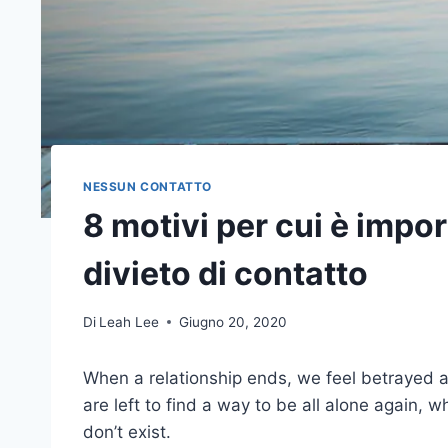
NESSUN CONTATTO
8 motivi per cui è impor
divieto di contatto
Di
Leah Lee
Giugno 20, 2020
When a relationship ends, we feel betrayed an
are left to find a way to be all alone again, w
don’t exist.