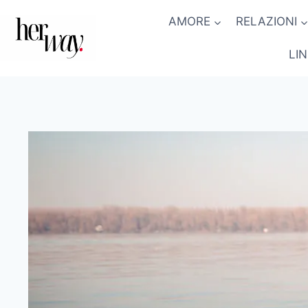
Salta
AMORE
RELAZIONI
al
contenuto
LI