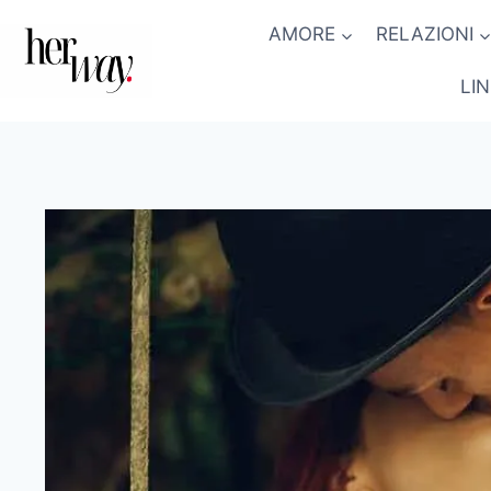
Salta
AMORE
RELAZIONI
al
contenuto
LI