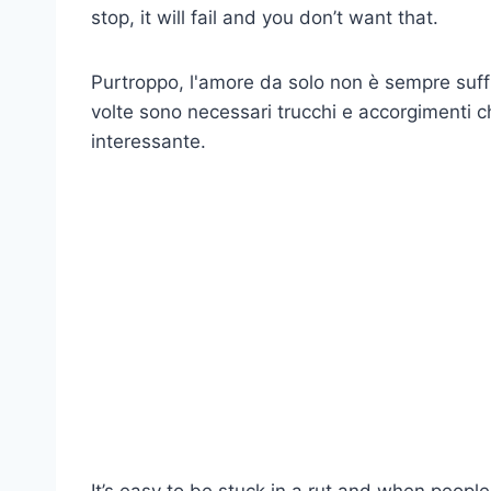
stop, it will fail and you don’t want that.
Purtroppo, l'amore da solo non è sempre suffi
volte sono necessari trucchi e accorgimenti 
interessante.
It’s easy to be stuck in a rut and when peop